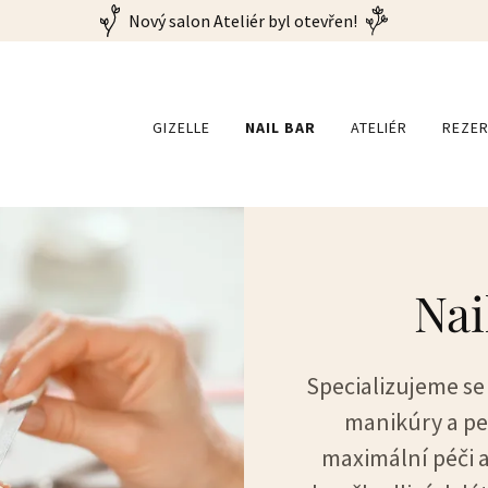
Nový salon Ateliér byl otevřen!
GIZELLE
NAIL BAR
ATELIÉR
REZE
Nai
Specializujeme se
manikúry a ped
maximální péči a