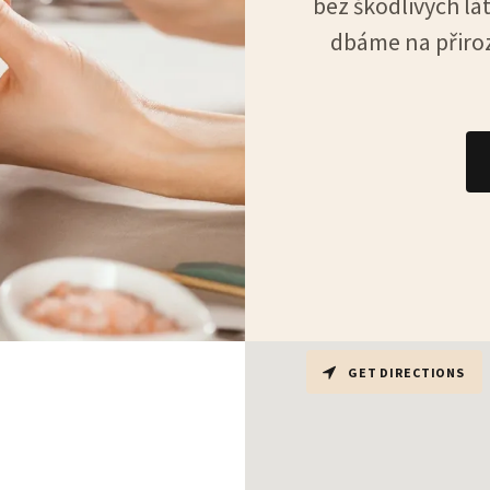
bez škodlivých lá
dbáme na přiroz
GET DIRECTIONS