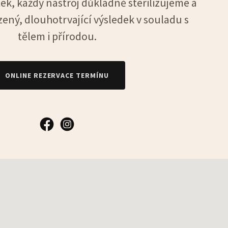
tek, každý nástroj důkladně sterilizujeme a
ený, dlouhotrvající výsledek v souladu s
tělem i přírodou.
ONLINE REZERVACE TERMÍNU